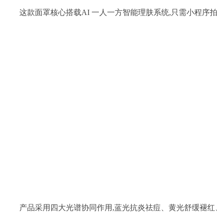
	产品采用四大光谱协同作用,蓝光抗炎祛痘、黄光舒缓褪红、红光促生胶原、近红外加速修护,多维改善暗沉、泛红、细纹、干燥等肌肤问题,完美适配晒后修护、熬夜急救、医美维养、妆