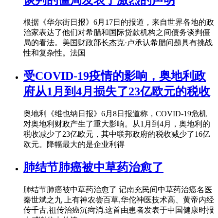
谈判的僵局发表了激烈的声明
根据《华尔街日报》6月17日的报道，来自世界各地的政
治家表达了他们对希腊和国际贷款机构之间债务谈判僵
局的看法。美国财政部长杰克·卢承认希腊问题具有挑战
性和复杂性。法国
受COVID-19疫情的影响，奥地利政
府从1月到4月损失了23亿欧元的税收
奥地利《维也纳日报》6月8日报道称，COVID-19危机
对奥地利财政产生了重大影响。从1月到4月，奥地利的
税收减少了23亿欧元，其中联邦政府的税收减少了16亿
欧元。降幅最大的是企业利得
肺结节肺癌被中草药治愈了
肺结节肺癌被中草药治愈了 记南充民间中草药治癌名医
秦世斌之九 上有神农尝百草,华佗神医技术高、黄帝内经
传千古,祖传治癌沉疴消.这首由患者发表于中国健康时报