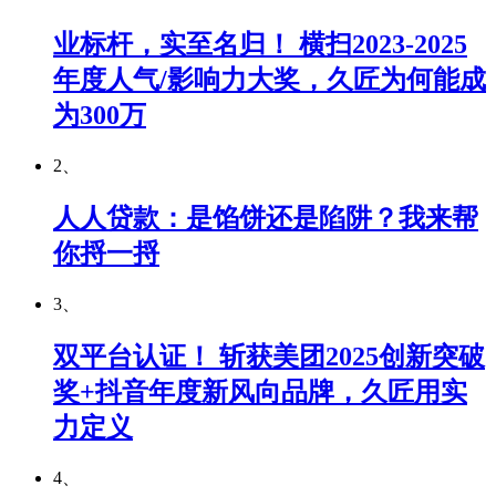
业标杆，实至名归！ 横扫2023-2025
年度人气/影响力大奖，久匠为何能成
为300万
2、
人人贷款：是馅饼还是陷阱？我来帮
你捋一捋
3、
双平台认证！ 斩获美团2025创新突破
奖+抖音年度新风向品牌，久匠用实
力定义
4、