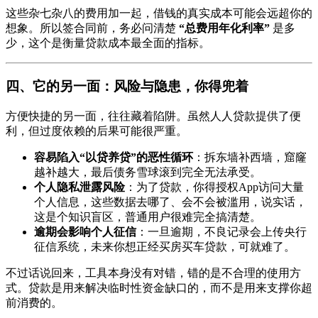
这些杂七杂八的费用加一起，借钱的真实成本可能会远超你的
想象。所以签合同前，务必问清楚
“总费用年化利率”
是多
少，这个是衡量贷款成本最全面的指标。
四、它的另一面：风险与隐患，你得兜着
方便快捷的另一面，往往藏着陷阱。虽然人人贷款提供了便
利，但过度依赖的后果可能很严重。
容易陷入“以贷养贷”的恶性循环
：拆东墙补西墙，窟窿
越补越大，最后债务雪球滚到完全无法承受。
个人隐私泄露风险
：为了贷款，你得授权App访问大量
个人信息，这些数据去哪了、会不会被滥用，说实话，
这是个知识盲区，普通用户很难完全搞清楚。
逾期会影响个人征信
：一旦逾期，不良记录会上传央行
征信系统，未来你想正经买房买车贷款，可就难了。
不过话说回来，工具本身没有对错，错的是不合理的使用方
式。贷款是用来解决临时性资金缺口的，而不是用来支撑你超
前消费的。