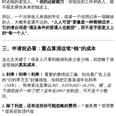
时还钱的老实人。 *
你的还款能力
：你现在的工作和收入，能
不能支撑你未来把钱还上。
所以，一个没有收入来源的学生，或者一个信用记录一塌糊涂
的人，大概率是通不过的。
“人人可贷”更像是一种营销话术，
它的潜台词是“满足条件的普通人也能贷”，而不是字面意义上
的“每一个人”
。
三、申请前必看：重点算清这笔“钱”的成本
这点太关键了！很多人只看到能借到多少多少钱，却忽略了借
这笔钱的
真实成本
。
1. 利率！利率！利率！
重要的事情说三遍。别光看广告上说
的“日利率万五”好像很低，你得把它换算成年化利率
（APR）。简单算法是乘以365，0.05%
365=18.25%。嗯，这
下感觉就不一样了吧？这
年化18%
* 的利息，可不是个小数
目。
2. 除了利息，还有这些你可能忽略的费用：
* 服务费 * 管理费
* 提前还款违约金