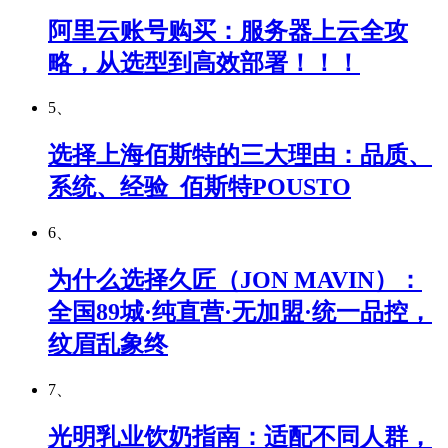
阿里云账号购买：服务器上云全攻
略，从选型到高效部署！！！
5、
选择上海佰斯特的三大理由：品质、
系统、经验_佰斯特POUSTO
6、
为什么选择久匠（JON MAVIN）：
全国89城·纯直营·无加盟·统一品控，
纹眉乱象终
7、
光明乳业饮奶指南：适配不同人群，