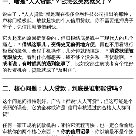
一、啥是“人人贷款”？它怎么突然就火了？
说白了，“人人贷款”就是现在很多金融科技公司推出的那种，
声称门槛极低、放款超快的个人信用贷款。你不需要抵押房子
车子，凭信用就能借到钱。
它火起来的原因挺复杂的，但归根结底是戳中了现代人的几个
痛点： *
借钱这事儿，变得史无前例地方便
。再也不用看银行
柜员的脸色，全程手机操作，几分钟就能搞定。 *
消费欲望被
无限放大
。看到什么都想买，钱不够？没关系，有贷款啊。 *
或者说，有时候真的遇到急事了
。比如突然生病或者有个绝好
的投资机会，贷款就成了“及时雨”。
二、核心问题：人人贷款，到底是谁都能贷吗？
这个问题问得特别好。广告上都说“人人可贷”，但这可能是个
美丽的误会。它的全称或许是“信用审核通过的合格人人群可
贷”。
任何一家正规的贷款机构，哪怕它流程再快，也一定会偷偷地
审核你的两个核心东西： *
你的信用记录
：你以前是不是个按