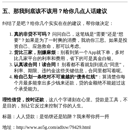
五、那我到底该不该用？给你几点人话建议
纠结了是吧？给你几个实实在在的建议，帮你做决定：
真的非贷不可吗？
问问自己，这笔钱是“需要”还是“想
要”？如果是为了一时爽的消费，我劝你三思。如果是投
资自己、应急救命，那可以考虑。
货比三家，别嫌麻烦
：别看到第一个App就下单，多对
比几家平台的利率和费用，省下的可是真金白银。
认真读合同！读合同！
别看都不看就划到底点“同意”，
利率、期限、违约金这些关键信息，合同里都写着呢。
给自己划一条绝对不可逾越的“债务红线”
：算清楚你每
个月最多能拿出多少钱来还款，贷的金额绝不能超过这
个承受能力。
理性借贷，按时还款
，这八个字请刻在心里。贷款是工具，不
是目的，别让它反过来控制了你的人生。
标题：人人贷款：是馅饼还是陷阱？我来帮你捋一捋
地址：http://www.ao5g.com/adlxw/79429.html