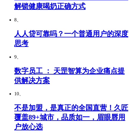
解锁健康喝奶正确方式
8、
人人贷可靠吗？一个普通用户的深度
思考
9、
数字员工 ： 天罡智算为企业痛点提
供解决方案
10、
不是加盟，是真正的全国直营！久匠
覆盖89+城市，品质如一，眉眼唇用
户放心选