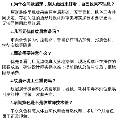
1.为什么同款眉形，别人做出来好看，自己效果不理想？
眉形最终呈现效果由原生眉基础、五官骨相、肤色三者共
同决定。存在问题的眉形对设计师审美与实操技术要求更高，
无法照搬同款网红眉。
2.几百元低价纹眉靠谱吗？
市面低价多为引流套路，普遍存在到店加价、劣质色料、
学徒实操等隐患。
3.面诊需要注意什么？
优先查看门店无滤镜真人落地案例，现场观摩正在操作的
顾客成品，确认设计师实操水准；提前确认总价与售后，拒绝
隐形消费。
4.
纹眉环境卫生重要吗？
纹眉属于微创刺入表皮项目，器械、耗材消毒不到位极易
引发红肿、过敏、皮肤炎症。
5.
后期掉色是不是纹眉师技术差？
半永久色料随人体新陈代谢会自然代谢，术后1个月返色
属于正常现象。