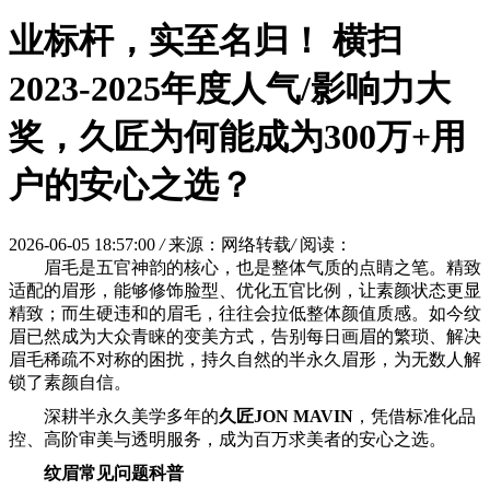
业标杆，实至名归！ 横扫
2023-2025年度人气/影响力大
奖，久匠为何能成为300万+用
户的安心之选？
2026-06-05 18:57:00
/
来源：网络转载
/
阅读：
眉毛是五官神韵的核心，也是整体气质的点睛之笔。精致
适配的眉形，能够修饰脸型、优化五官比例，让素颜状态更显
精致；而生硬违和的眉毛，往往会拉低整体颜值质感。如今纹
眉已然成为大众青睐的变美方式，告别每日画眉的繁琐、解决
眉毛稀疏不对称的困扰，持久自然的半永久眉形，为无数人解
锁了素颜自信。
深耕半永久美学多年的
久匠JON MAVIN
，凭借标准化品
控、高阶审美与透明服务，成为百万求美者的安心之选。
纹眉常见问题科普