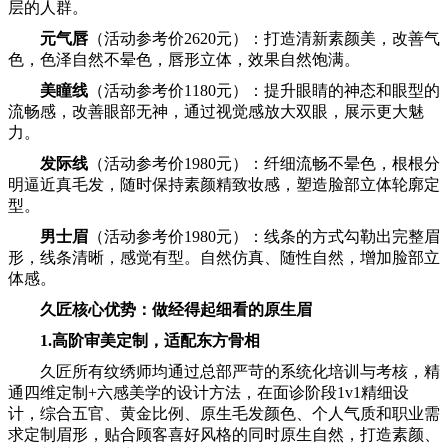
层的人群。
元气唇
（活动参考价2620元）：打造清新素颜美，改善气
色，色泽自然不晕色，唇形立体，效果自然饱满。
美瞳线
（活动参考价1180元）：提升眼睛的神态和眼型的
流畅感，改善眼部无神，通过视觉感放大双眼，展示更大魅
力。
发际线
（活动参考价1980元）：纤细流畅不晕色，根根分
明逼近真毛发，随时保持素颜精致妆感，塑造脸部立体轮廓定
型。
男士眉
（活动参考价1980元）：线条的方式勾勒出完整眉
形，线条清晰，感觉有型。自然仿真、随性自然，增加脸部立
体感。
久匠核心优势：做经得起细看的原生眉
1.高阶审美定制，适配东方骨相
久匠所有纹绣师均通过总部严苛的系统化培训与考核，精
通四维定制+六感美学的设计方法，在面诊阶段1v1精细设
计，综合五官、黄金比例、原生毛发颜色、个人气质和职业需
求定制眉形，贴合顾客喜好风格的同时原生自然，打造素颜、