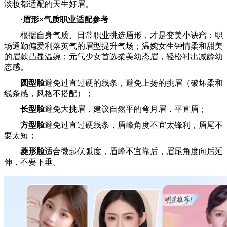
淡妆都适配的天生好眉。
·眉形×气质职业适配参考
根据自身气质、日常职业挑选眉形，才是变美小诀窍：职
场通勤偏爱利落英气的眉型提升气场；温婉女生钟情柔和甜美
的眉款凸显温婉；元气少女首选柔美幼态眉，轻松衬出减龄幼
态感。
圆型脸
避免过直过硬的线条，避免上扬的挑眉（破坏柔和
线条感，风格不搭配）；
长型脸
避免大挑眉，建议自然平的弯月眉，平直眉；
方型脸
避免过直过硬线条，眉峰角度不宜太锋利，眉尾不
要太短；
菱形脸
适合微起伏弧度，眉峰不宜靠后，眉尾角度向后延
伸，不要下垂。