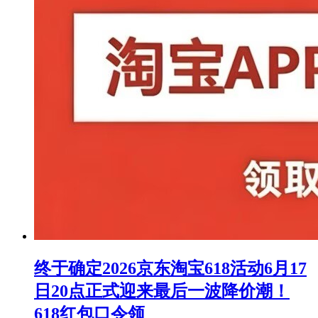
终于确定2026京东淘宝618活动6月17
日20点正式迎来最后一波降价潮！
618红包口令领