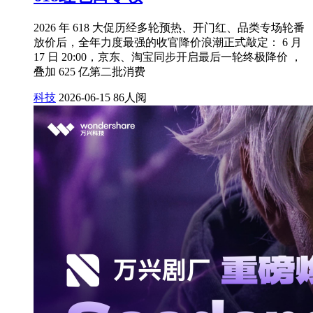
2026 年 618 大促历经多轮预热、开门红、品类专场轮番
放价后，全年力度最强的收官降价浪潮正式敲定： 6 月
17 日 20:00，京东、淘宝同步开启最后一轮终极降价 ，
叠加 625 亿第二批消费
科技
2026-06-15
86人阅