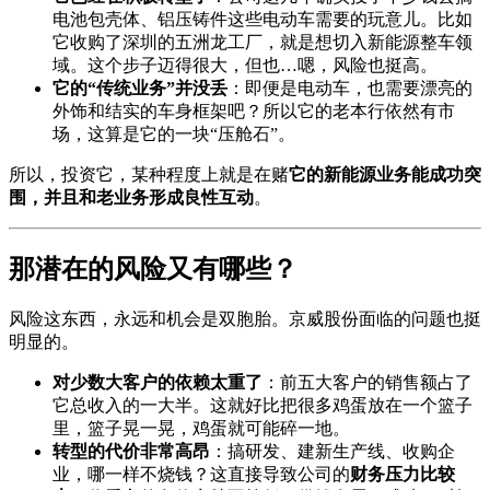
电池包壳体、铝压铸件这些电动车需要的玩意儿。比如
它收购了深圳的五洲龙工厂，就是想切入新能源整车领
域。这个步子迈得很大，但也…嗯，风险也挺高。
它的“传统业务”并没丢
：即便是电动车，也需要漂亮的
外饰和结实的车身框架吧？所以它的老本行依然有市
场，这算是它的一块“压舱石”。
所以，投资它，某种程度上就是在赌
它的新能源业务能成功突
围，并且和老业务形成良性互动
。
那潜在的风险又有哪些？
风险这东西，永远和机会是双胞胎。京威股份面临的问题也挺
明显的。
对少数大客户的依赖太重了
：前五大客户的销售额占了
它总收入的一大半。这就好比把很多鸡蛋放在一个篮子
里，篮子晃一晃，鸡蛋就可能碎一地。
转型的代价非常高昂
：搞研发、建新生产线、收购企
业，哪一样不烧钱？这直接导致公司的
财务压力比较