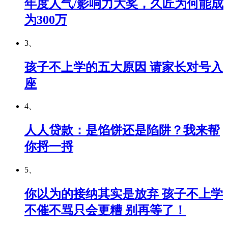
年度人气/影响力大奖，久匠为何能成
为300万
3、
孩子不上学的五大原因 请家长对号入
座
4、
人人贷款：是馅饼还是陷阱？我来帮
你捋一捋
5、
你以为的接纳其实是放弃 孩子不上学
不催不骂只会更糟 别再等了！