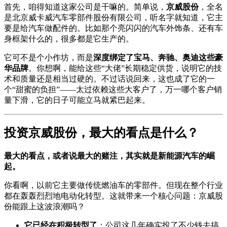
首先，咱得知道这家公司是干嘛的。简单说，
京威股份
，全名
是北京威卡威汽车零部件股份有限公司，听名字就知道，它主
要是给汽车做配件的。比如那个亮闪闪的汽车外饰条、还有车
身框架什么的，很多都是它生产的。
它可不是个小作坊，而是
深度绑定了宝马、奔驰、奥迪这些豪
华品牌
。你想啊，能给这些“大佬”长期稳定供货，说明它的技
术和质量还是相当过硬的。不过话说回来，这也成了它的一
个“甜蜜的负担”——太过依赖这些大客户了，万一哪个客户销
量下滑，它的日子可能立马就紧巴起来。
投资京威股份，最大的看点是什么？
最大的看点，或者说最大的赌注，其实就是新能源汽车的崛
起。
你看啊，以前它主要做传统燃油车的零部件。但现在整个行业
都在轰轰烈烈地电动化转型。这就带来一个核心问题：京威股
份能跟上这波浪潮吗？
它已经在积极转型了
：公司这几年确实投了不少钱去搞