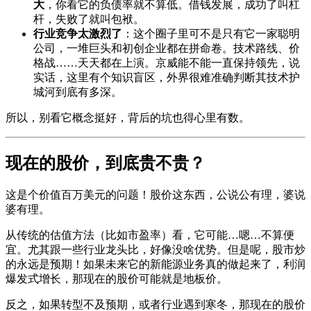
大
，你看它的负债率就不算低。借钱发展，成功了叫杠
杆，失败了就叫包袱。
行业竞争太激烈了
：这个圈子里可不是只有它一家聪明
公司，一堆巨头和初创企业都在拼命卷。技术路线、价
格战……天天都在上演。京威能不能一直保持领先，说
实话，这里有个知识盲区，外界很难准确判断其技术护
城河到底有多深。
所以，别看它概念挺好，背后的坑也得心里有数。
现在的股价，到底贵不贵？
这是个价值百万美元的问题！股价这东西，公说公有理，婆说
婆有理。
从传统的估值方法（比如市盈率）看，它可能…嗯…不算便
宜。尤其跟一些行业龙头比，好像没啥优势。但是呢，股市炒
的永远是预期！如果未来它的新能源业务真的做起来了，利润
爆发式增长，那现在的股价可能就是地板价。
反之，如果转型不及预期，或者行业遇到寒冬，那现在的股价