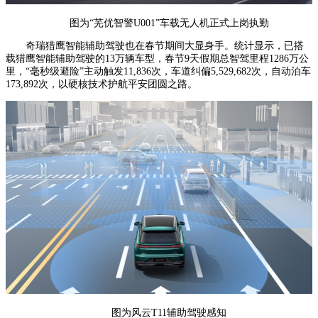
图为“芜优智警U001”车载无人机正式上岗执勤
奇瑞猎鹰智能辅助驾驶也在春节期间大显身手。统计显示，已搭
载猎鹰智能辅助驾驶的13万辆车型，春节9天假期总智驾里程1286万公
里，“毫秒级避险”主动触发11,836次，车道纠偏5,529,682次，自动泊车
173,892次，以硬核技术护航平安团圆之路。
图为风云T11辅助驾驶感知