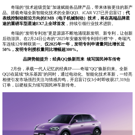
奇瑞的“技术超级货架”加速赋能各品牌产品，带来体验更佳的新产
品。搭载奇瑞全新智能化技术的全新QQ3、iCAR V27已开启盲订；
代
表线控制动前沿方向的EMB（电子机械制动）技术，将在高端品牌星
途的重磅车型星途EX7上全球首发
，持续引领行业技术进阶。
奇瑞的“发明专利池”更是源源不断地涌现新发明、新专利，让创新
后劲澎湃。在2月24日公布的“2025年安徽发明专利排行榜”中，奇瑞汽
车连续12年蝉联第一。
仅2025年一年，发明专利申请量同比增长近
50%，发明专利授权量同比增幅超300%。
品牌势能提升：经典QQ焕新而来 续写国民神车传奇
2月份，承载一代人记忆的经典IP——奇瑞“QQ”焕新归来。全新
QQ3在延续“快乐基因”的同时，通过电动化、智能化技术革新，一经亮
相便引发市场强烈关注与情感共鸣，开启盲订仅3小时即收获27,319台
订单，以硬核实力续写国民神车新传奇。