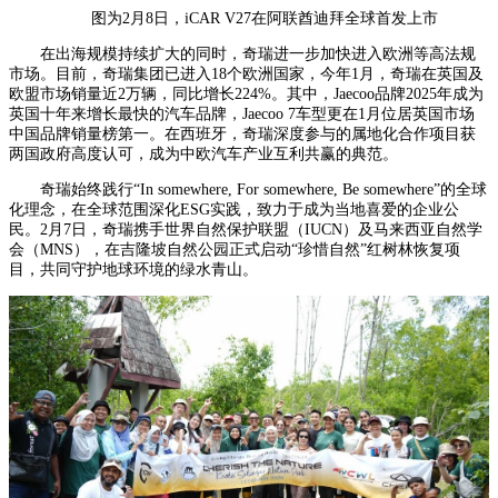
图为2月8日，iCAR V27在阿联酋迪拜全球首发上市
在出海规模持续扩大的同时，奇瑞进一步加快进入欧洲等高法规
市场。目前，奇瑞集团已进入18个欧洲国家，今年1月，奇瑞在英国及
欧盟市场销量近2万辆，同比增长224%。其中，Jaecoo品牌2025年成为
英国十年来增长最快的汽车品牌，Jaecoo 7车型更在1月位居英国市场
中国品牌销量榜第一。在西班牙，奇瑞深度参与的属地化合作项目获
两国政府高度认可，成为中欧汽车产业互利共赢的典范。
奇瑞始终践行“In somewhere, For somewhere, Be somewhere”的全球
化理念，在全球范围深化ESG实践，致力于成为当地喜爱的企业公
民。2月7日，奇瑞携手世界自然保护联盟（IUCN）及马来西亚自然学
会（MNS），在吉隆坡自然公园正式启动“珍惜自然”红树林恢复项
目，共同守护地球环境的绿水青山。