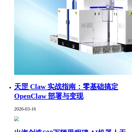
天罡 Claw 实战指南：零基础搞定
OpenClaw 部署与变现
2026-03-16