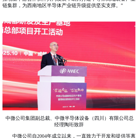
链集群，为西南地区半导体产业链升级提供
坚实
支撑。
”
中微公司集团副总裁、中微半导体设备（四川）有限公司总
经理陶珩致辞
中微公司自
2004年成立以来，一直致力于开发和提供等离