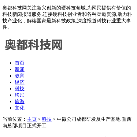
奥都科技网关注新兴创新的硬科技领域,为网民提供有价值的
科技新闻报道服务,连接硬科技创业者和各种渠道资源,助力科
技产业化，解读国家最新科技政策,深度报道科技行业重大事
件。
首页
新闻
教育
经济
科技
移民
旅游
文化
当前位置：
主页
>
科技
> 中微公司成都研发及生产基地 暨西
南总部项目正式开工