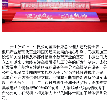
开工仪式上，中微公司董事长兼总经理尹志尧博士表示，
数码产业是现代工业和国民经济发展的核心引擎，而微观加工
设备和关键材料及零部件是整个数码产业的基石。中微公司成
立
21年以来，始终专注高端微观加工设备的研发与制造。成都
研发及生产基地专注薄膜沉积设备等半导体高端制造设备，是
公司实现发展蓝图的重要战略落子，将为持续推进技术突破、
赋能产业升级提供关键支撑。公司将不断加快新设备的研发速
度，在今后的五到十年，通过有机生长和外延扩展，逐步覆盖
集成电路关键领域50%至60%设备，力争尽早成为高端设备平
台
化公司，在规模上和竞争力上成为国际一流的半导体设备公
司。