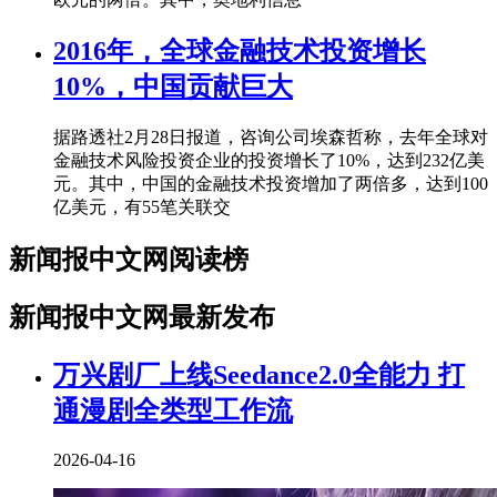
2016年，全球金融技术投资增长
10%，中国贡献巨大
据路透社2月28日报道，咨询公司埃森哲称，去年全球对
金融技术风险投资企业的投资增长了10%，达到232亿美
元。其中，中国的金融技术投资增加了两倍多，达到100
亿美元，有55笔关联交
新闻报中文网阅读榜
新闻报中文网最新发布
万兴剧厂上线Seedance2.0全能力 打
通漫剧全类型工作流
2026-04-16