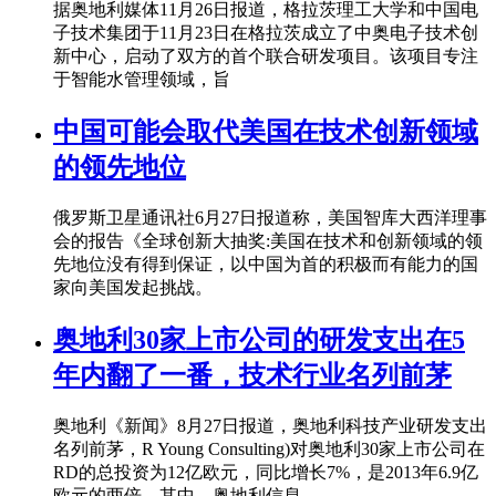
据奥地利媒体11月26日报道，格拉茨理工大学和中国电
子技术集团于11月23日在格拉茨成立了中奥电子技术创
新中心，启动了双方的首个联合研发项目。该项目专注
于智能水管理领域，旨
中国可能会取代美国在技术创新领域
的领先地位
俄罗斯卫星通讯社6月27日报道称，美国智库大西洋理事
会的报告《全球创新大抽奖:美国在技术和创新领域的领
先地位没有得到保证，以中国为首的积极而有能力的国
家向美国发起挑战。
奥地利30家上市公司的研发支出在5
年内翻了一番，技术行业名列前茅
奥地利《新闻》8月27日报道，奥地利科技产业研发支出
名列前茅，R Young Consulting)对奥地利30家上市公司在
RD的总投资为12亿欧元，同比增长7%，是2013年6.9亿
欧元的两倍。其中，奥地利信息