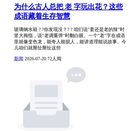
为什么古人总把 老 字玩出花？这些
成语藏着生存智慧
玻璃钢水箱 ? ?你发现没？? ? 咱们说"姜还是老的辣"时
竖大拇指，说"老调重弹"时翻白眼。一个"老"字在成语
里就像变色龙，能夸人能损人，能讲道理能说故事。今
儿咱们就掰扯掰扯这些
新闻
2026-07-20
72人阅