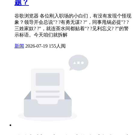
题？
谷歌浏览器 各位刚入职场的小白们，有没有发现个怪现
象？领导开会总说"? ?有勇无谋? ?"，同事甩锅必提"? ?
三姓家奴? ?"，就连茶水间都贴着"? ?见利忘义? ?"的警
示标语。今天咱们就拆解
新闻
2026-07-19
155人阅