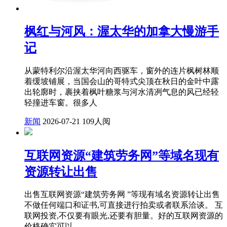
枫红与河风：渥太华的加拿大慢游手
记
从蒙特利尔沿渥太华河向西驱车，窗外的连片枫树林顺
着缓坡铺展，当国会山的哥特式尖顶在秋日的金叶中露
出轮廓时，裹挟着枫叶糖浆与河水清冽气息的风已经轻
轻撞进车窗。很多人
新闻
2026-07-21
109人阅
互联网资源“建筑劳务网”等域名现有
资源转让出售
出售互联网资源“建筑劳务网 ”等现有域名资源转让出售
不做任何端口和证书,可直接进行拍卖或者联系洽谈。 互
联网投资,不仅要有眼光,还要有胆量。好的互联网资源的
价格确实可以