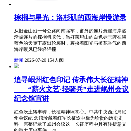
棕榈与星光：洛杉矶的西海岸慢游录
从旧金山沿一号公路向南驱车，窗外的连片悬崖海岸逐
渐被连片的棕榈树取代，当好莱坞山的白色标志牌在淡
蓝色的天际下露出轮廓时，裹挟着阳光与橙花香气的西
海岸暖风已经轻轻撞
新闻
2026-07-20
154人阅
​追寻岷州红色印记 传承伟大长征精神
——“薪火文艺·轻骑兵”走进岷州会议
纪念馆宣讲
红色沃土铸丰碑，长征精神照初心。中共中央西北局岷
州会议纪 念馆珍藏着红军长征途中极为珍贵的历史史
料，完整记录了岷州会议这一长征历程中具有转折意义
的重大历史事件。20