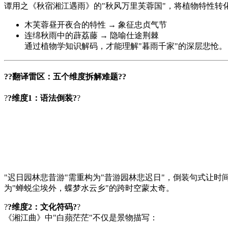
谭用之《秋宿湘江遇雨》的"秋风万里芙蓉国"，将植物特性转
木芙蓉昼开夜合的特性 → 象征忠贞气节
连绵秋雨中的薜荔藤 → 隐喻仕途荆棘
通过植物学知识解码，才能理解"暮雨千家"的深层悲怆。
?
?翻译雷区：五个维度拆解难题?
?
?
?维度1：语法倒装?
?
"迟日园林悲昔游"需重构为"昔游园林悲迟日"，倒装句式让时
为"蝉蜕尘埃外，蝶梦水云乡"的跨时空蒙太奇。
?
?维度2：文化符码?
?
《湘江曲》中"白蘋茫茫"不仅是景物描写：