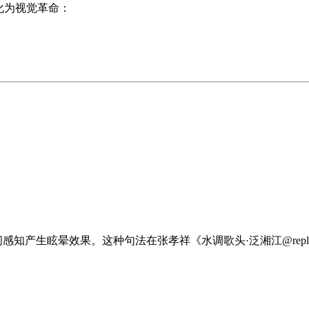
化为视觉革命：
间感知产生眩晕效果。这种句法在张孝祥《水调歌头·泛湘江
@rep