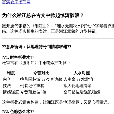
富满仓库招商网
为什么湘江总在古文中掀起惊涛骇浪？
翻开唐代张籍的《湘江曲》，"湘水无潮秋水阔"七个字藏着双
结。这种虚实相生的表达，正是湘江意象的典型特征。
?
?意象密码：从地理符号到情感容器?
?
?
?1. 时空折叠术?
?
杜审言在《渡湘江》中创造双重对比：
维度
今昔对比
人水对照
内容
往昔园林游 vs 今春边愁
人南窜 vs 水北流
技法
倒装记忆重构
拟人化地理隐喻
情感强度
今昔落差达3倍
空间错位增强孤独感
这种折叠式意象构建，让湘江既是地理坐标，又是心理量尺。
?
?2. 色彩炼金术?
?