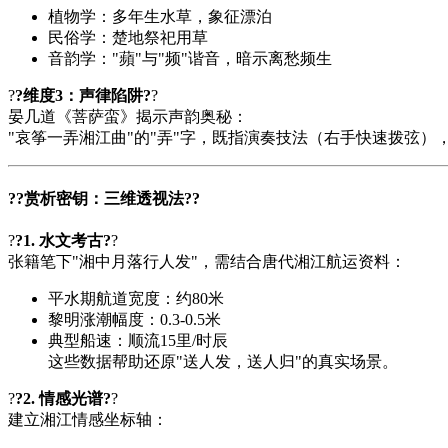
植物学：多年生水草，象征漂泊
民俗学：楚地祭祀用草
音韵学："蘋"与"频"谐音，暗示离愁频生
?
?维度3：声律陷阱?
?
晏几道《菩萨蛮》揭示声韵奥秘：
"哀筝一弄湘江曲"的"弄"字，既指演奏技法（右手快速拨弦
?
?赏析密钥：三维透视法?
?
?
?1. 水文考古?
?
张籍笔下"湘中月落行人发"，需结合唐代湘江航运资料：
平水期航道宽度：约80米
黎明涨潮幅度：0.3-0.5米
典型船速：顺流15里/时辰
这些数据帮助还原"送人发，送人归"的真实场景。
?
?2. 情感光谱?
?
建立湘江情感坐标轴：