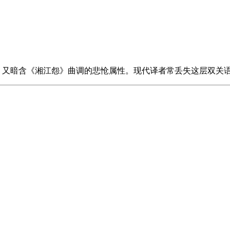
），又暗含《湘江怨》曲调的悲怆属性。现代译者常丢失这层双关