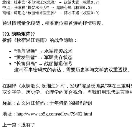
北端：杜审言"不似湘江水北流" → 政治失意（权重0.7）  

中点：张孝祥"蝶梦水云乡" → 超脱心境（权重0.5）  

南端：谭用之"旅游谁肯重王孙" → 怀才不遇（权重0.9）
通过情感量化模型，精准定位每首诗的抒情强度。
?
?3. 隐喻矩阵?
?
拆解《秋宿湘江遇雨》的战争隐喻：
"渔舟唱晚" → 水军夜袭战术
"黄发垂髫" → 军民共存状态
"长笛归岛" → 战船撤退信号
这种军事密码式的表达，需要历史学与文学的双重透视。
在翻译《水调歌头·泛湘江》时，发现"濯足夜滩急"存在三重
驭文字学、历史学、心理学的复合视角。当我们用现代语言重
标题：古文湘江解码：千年诗韵的翻译密钥
地址：http://www.ao5g.com/adlxw/79402.html
上一篇：没有了