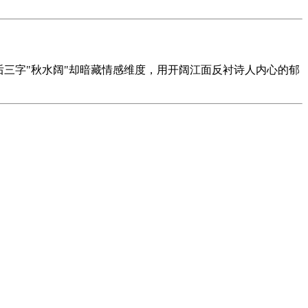
三字"秋水阔"却暗藏情感维度，用开阔江面反衬诗人内心的郁