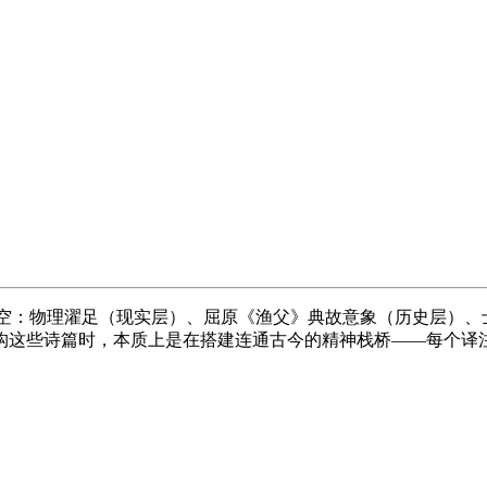
时空：物理濯足（现实层）、屈原《
渔父
》典故意象（历史层）、
构这些诗篇时，本质上是在搭建连通古今的精神栈桥——每个译