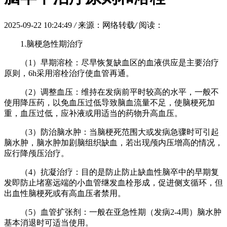
2025-09-22 10:24:49
/
来源：网络转载
/
阅读：
1.脑梗急性期治疗
（1）早期溶栓：尽早恢复缺血区的血液供应是主要治疗
原则，6h采用溶栓治疗使血管再通。
（2）调整血压：维持在发病前平时较高的水平，一般不
使用降压药，以免血压过低导致脑血流量不足，使脑梗死加
重，血压过低，应补液或用适当的药物升高血压。
（3）防治脑水肿：当脑梗死范围大或发病急骤时可引起
脑水肿，脑水肿加剧脑组织缺血，若出现颅内压增高的情况，
应行降颅压治疗。
（4）抗凝治疗：目的是防止防止缺血性脑卒中的早期复
发即防止堵塞远端的小血管继发血栓形成，促进侧支循环，但
出血性脑梗死或有高血压者禁用。
（5）血管扩张剂：一般在亚急性期（发病2-4周）脑水肿
基本消退时可适当使用。