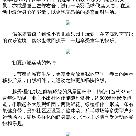
景，亦或是邀上左邻右舍，进行一场羽毛球/飞盘大赛，在运
动中激活身心的能量，以更饱满昂扬的姿态面对生活。
偶尔陪着孩子到悦小秀儿童乐园里玩耍，在充满欢声笑语
的欢乐谧境，偶尔也做回孩子，一起享受童年的快乐。
初夏点燃运动的热情
快节奏的城市生活，更需要释放自我的空间，春日的园林
移步异景，自然相伴，让运动之旅更加畅快怡然。
越秀·星汇城在鲜氧环绕的风景园林中，精心打造约825㎡
青年运动场，业主不出社区便能随时健身，约600米环形慢跑
道，串联起各大景观组团，两侧鲜花、绿植相伴，形成一条有
氧健身带，另外社区还设置了篮球场、乒乓球场等多类型户外
运动场地，满足多样化的健身需求，让业主尽情享受运动的畅
快和乐趣。