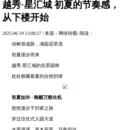
越秀·星汇城 初夏的节奏感，
从下楼开始
2025-06-19 13:08:27
/
来源：网络转载
/
阅读：
绿树渐成荫，满园花草茂
初夏缓步而来
越秀·星汇城的实景园林
处处都藏着夏的自然韵律
初夏如许 · 唤醒万般生机
悠然漫步于归家之旅
穿过仪仗式入园大道
水景潺潺、草木苍翠、花香四溢