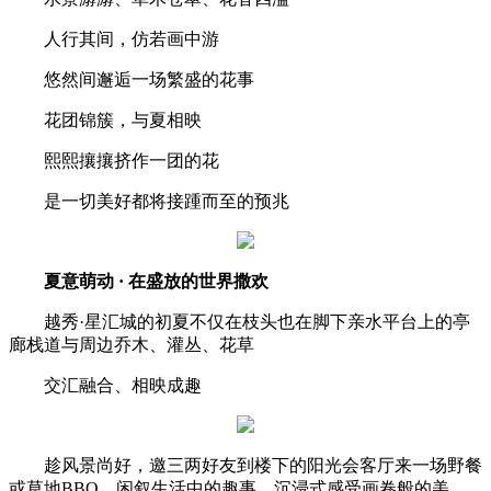
人行其间，仿若画中游
悠然间邂逅一场繁盛的花事
花团锦簇，与夏相映
熙熙攘攘挤作一团的花
是一切美好都将接踵而至的预兆
夏意萌动 · 在盛放的世界撒欢
越秀·星汇城的初夏不仅在枝头也在脚下亲水平台上的亭
廊栈道与周边乔木、灌丛、花草
交汇融合、相映成趣
趁风景尚好，邀三两好友到楼下的阳光会客厅来一场野餐
或草地BBQ，闲叙生活中的趣事，沉浸式感受画卷般的美