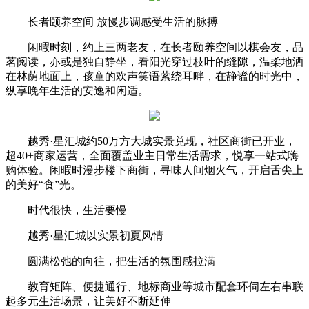
长者颐养空间 放慢步调感受生活的脉搏
闲暇时刻，约上三两老友，在长者颐养空间以棋会友，品
茗阅读，亦或是独自静坐，看阳光穿过枝叶的缝隙，温柔地洒
在林荫地面上，孩童的欢声笑语萦绕耳畔，在静谧的时光中，
纵享晚年生活的安逸和闲适。
越秀·星汇城约50万方大城实景兑现，社区商街已开业，
超40+商家运营，全面覆盖业主日常生活需求，悦享一站式嗨
购体验。闲暇时漫步楼下商街，寻味人间烟火气，开启舌尖上
的美好“食”光。
时代很快，生活要慢
越秀·星汇城以实景初夏风情
圆满松弛的向往，把生活的氛围感拉满
教育矩阵、便捷通行、地标商业等城市配套环伺左右串联
起多元生活场景，让美好不断延伸