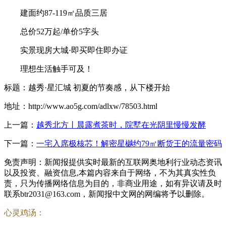
建面约87-119㎡品质三居
总价52万起/单价5字头
实景现房大城·即买即住即办证
理想生活触手可及！
标题：越秀·星汇城 初夏的节奏感，从下楼开始
地址：http://www.ao5g.com/adlxw/78503.html
上一篇：
越秀北方丨晨露煮茶时，院墅在光阴里慢慢发酵
下一篇：
一宅入席极核芯！解密星樾约79㎡断货王的流量密码
免责声明：新闻报提供实时最新的互联网奥地利行业动态资讯
以及投资、融资信息,本篇内容来自于网络，不为其真实性负
责，只为传播网络信息为目的，非商业用途，如有异议请及时
联系btr2031@163.com，新闻报中文网的网编将予以删除。
心灵鸡汤：