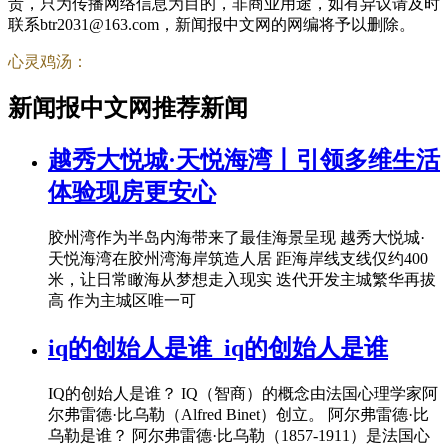
责，只为传播网络信息为目的，非商业用途，如有异议请及时
联系btr2031@163.com，新闻报中文网的网编将予以删除。
心灵鸡汤：
新闻报中文网推荐新闻
越秀大悦城·天悦海湾丨引领多维生活
体验现房更安心
胶州湾作为半岛内海带来了最佳海景呈现 越秀大悦城·
天悦海湾在胶州湾海岸筑造人居 距海岸线支线仅约400
米，让日常瞰海从梦想走入现实 迭代开发主城繁华再拔
高 作为主城区唯一可
iq的创始人是谁_iq的创始人是谁
IQ的创始人是谁？ IQ（智商）的概念由法国心理学家阿
尔弗雷德·比乌勒（Alfred Binet）创立。 阿尔弗雷德·比
乌勒是谁？ 阿尔弗雷德·比乌勒（1857-1911）是法国心