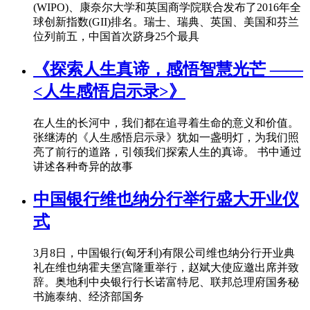
(WIPO)、康奈尔大学和英国商学院联合发布了2016年全
球创新指数(GII)排名。瑞士、瑞典、英国、美国和芬兰
位列前五，中国首次跻身25个最具
《探索人生真谛，感悟智慧光芒 ——
<人生感悟启示录>》
在人生的长河中，我们都在追寻着生命的意义和价值。
张继涛的《人生感悟启示录》犹如一盏明灯，为我们照
亮了前行的道路，引领我们探索人生的真谛。 书中通过
讲述各种奇异的故事
中国银行维也纳分行举行盛大开业仪
式
3月8日，中国银行(匈牙利)有限公司维也纳分行开业典
礼在维也纳霍夫堡宫隆重举行，赵斌大使应邀出席并致
辞。奥地利中央银行行长诺富特尼、联邦总理府国务秘
书施泰纳、经济部国务