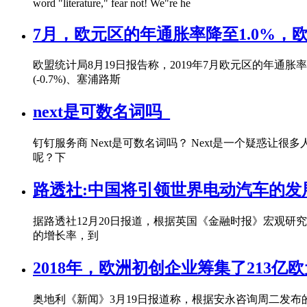
word "literature," fear not! We"re he
7月，欧元区的年通胀率降至1.0%，欧
欧盟统计局8月19日报告称，2019年7月欧元区的年通胀率为1
(-0.7%)、塞浦路斯
next是可数名词吗_
钉钉服务商 Next是可数名词吗？ Next是一个疑惑
呢？下
路透社:中国将引领世界电动汽车的发
据路透社12月20日报道，根据英国《金融时报》宏观研究服务机
的增长率，到
2018年，欧洲初创企业筹集了213亿欧
奥地利《新闻》3月19日报道称，根据安永咨询周二发布的