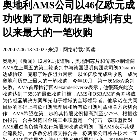
奥地利AMS公司以46亿欧元成
功收购了欧司朗在奥地利有史
以来最大的一笔收购
2020-07-06 18:30:02
/
来源：网络转载
/
阅读：
奥地利《新闻》12月9日报道称，奥地利芯片和传感器制造商
AMS在上周五的第二轮谈判中与德国照明集团欧司朗(Osram)
达成协议，克服了许多阻力因素，以46亿欧元成功收购，成为
奥地利历史上最大的一笔收购。今年10月，第一次M&A谈判
失败。AMS首席执行官AlexanderEverke表示，他很高兴此次
收购达到了55%的最低收购门槛，AMS和OSRAM的合并将成
为传感器解决方案和光电子领域的全球领导者。他承诺在共同
目标的基础上与欧司朗管理层和所有欧司朗利益相关方密切合
作，AMS希望在第二步将其持股比例提高到至少75%。根据这
份报告，合并对德国金属工业联盟是一个打击，该联盟反对
AMS通过高负债和发行新股来收购欧司朗，而AMS表示其现
金流良好。大多数分析师支持合并，称两家公司将在技术上互
补。AMS是苹果的人脸识别技术传感器供应商，2018年销售