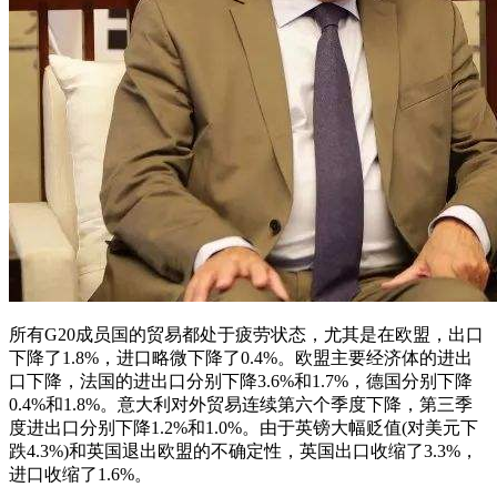
所有G20成员国的贸易都处于疲劳状态，尤其是在欧盟，出口
下降了1.8%，进口略微下降了0.4%。欧盟主要经济体的进出
口下降，法国的进出口分别下降3.6%和1.7%，德国分别下降
0.4%和1.8%。意大利对外贸易连续第六个季度下降，第三季
度进出口分别下降1.2%和1.0%。由于英镑大幅贬值(对美元下
跌4.3%)和英国退出欧盟的不确定性，英国出口收缩了3.3%，
进口收缩了1.6%。